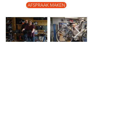
AFSPRAAK MAKEN
Openingstijden
ma: gesloten
di t/m vr:
08.30 - 12.00
uur
di t/m vr:
13.30 - 17.00
uur
za:
08.30 - 16.00
uur
zo: gesloten
Contact
Litserstraat 65
5275 BT Den Dungen